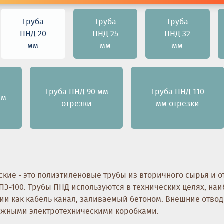
Труба
Труба
Труба
ПНД 20
ПНД 25
ПНД 32
мм
мм
мм
Труба ПНД 90 мм
Труба ПНД 110
мм
отрезки
мм отрезки
кие - это полиэтиленовые трубы из вторичного сырья и о
0,ПЭ-100. Трубы ПНД используются в технических целях, 
ии как кабель канал, заливаемый бетоном. Внешние отвод
ажными электротехническими коробками.